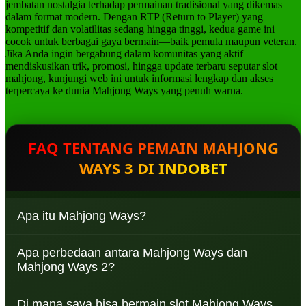
jembatan nostalgia terhadap permainan tradisional yang dikemas
dalam format modern. Dengan RTP (Return to Player) yang
kompetitif dan volatilitas sedang hingga tinggi, kedua game ini
cocok untuk berbagai gaya bermain—baik pemula maupun veteran.
Jika Anda ingin bergabung dalam komunitas yang aktif
mendiskusikan trik, promosi, hingga update terbaru seputar slot
mahjong, kunjungi web ini untuk informasi lengkap dan akses
terpercaya ke dunia Mahjong Ways yang penuh warna.
FAQ TENTANG PEMAIN MAHJONG
WAYS 3 DI INDOBET
Apa itu Mahjong Ways?
Mahjong Ways adalah game slot online dari
Apa perbedaan antara Mahjong Ways dan
provider PG Soft yang terinspirasi dari permainan
Mahjong Ways 2?
tradisional Tiongkok, Mahjong. Game ini
menggabungkan nuansa budaya China dengan
Mahjong Ways 2 merupakan sekuel dari Mahjong
mekanisme slot modern yang menarik dan fitur
Di mana saya bisa bermain slot Mahjong Ways