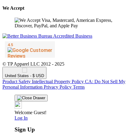
We Accept
© TP Apparel LLC 2012 - 2025
United States - $ USD
Product Safety
Intellectual Property Policy
CA: Do Not Sell My
Personal Information
Privacy Policy
Terms
Welcome Guest!
Log In
Sign Up