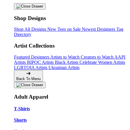
Shop Designs
Shop All Designs
New Tees on Sale
Newest Designers
Tag
Directory
Artist Collections
Featured Designers
Artists to Watch
Creators to Watch
AAPI
Artists
BIPOC Artists
Black Artists
Celebrate Women Artists
LGBTQIA Artists
Ukrainian Artists
Back To Menu
Adult Apparel
T-Shirts
Shorts