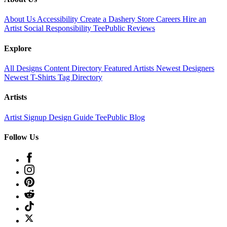
About Us
Accessibility
Create a Dashery Store
Careers
Hire an
Artist
Social Responsibility
TeePublic Reviews
Explore
All Designs
Content Directory
Featured Artists
Newest Designers
Newest T-Shirts
Tag Directory
Artists
Artist Signup
Design Guide
TeePublic Blog
Follow Us