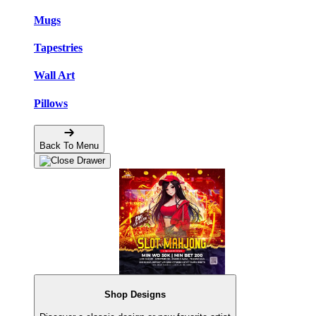
Mugs
Tapestries
Wall Art
Pillows
Back To Menu
Shop Designs