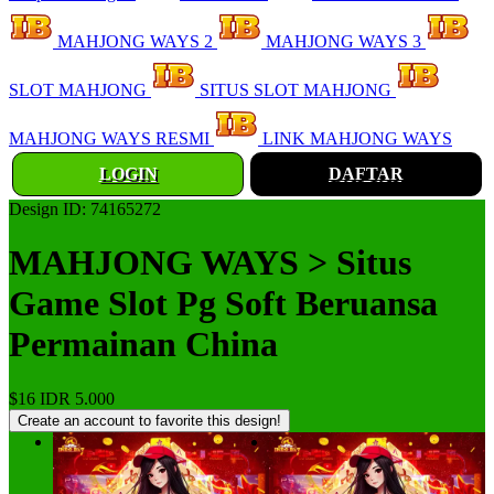
MAHJONG WAYS 2
MAHJONG WAYS 3
SLOT MAHJONG
SITUS SLOT MAHJONG
MAHJONG WAYS RESMI
LINK MAHJONG WAYS
LOGIN
DAFTAR
Design ID: 74165272
MAHJONG WAYS > Situs
Game Slot Pg Soft Beruansa
Permainan China
$16
IDR 5.000
Create an account to favorite this design!